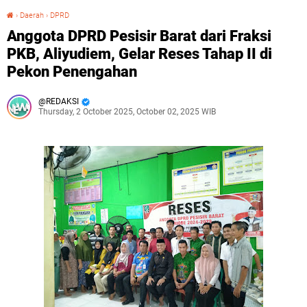
›
Daerah
›
DPRD
Anggota DPRD Pesisir Barat dari Fraksi PKB, Aliyudiem, Gelar Reses Tahap II di Pekon Penengahan ‎
Anggota DPRD Pesisir Barat dari Fraksi
PKB, Aliyudiem, Gelar Reses Tahap II di
Pekon Penengahan ‎
REDAKSI
Thursday, 2 October 2025, October 02, 2025 WIB