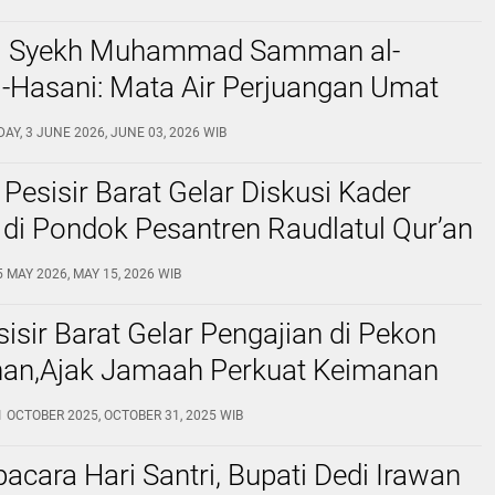
s Kominfo Pesisir Barat
l Syekh Muhammad Samman al-
-Hasani: Mata Air Perjuangan Umat
ggara
Y, 3 JUNE 2026, JUNE 03, 2026 WIB
 Pesisir Barat Gelar Diskusi Kader
di Pondok Pesantren Raudlatul Qur’an
5 MAY 2026, MAY 15, 2026 WIB
sir Barat Gelar Pengajian di Pekon
an,Ajak Jamaah Perkuat Keimanan
wah Islamiyah
31 OCTOBER 2025, OCTOBER 31, 2025 WIB
pacara Hari Santri, Bupati Dedi Irawan