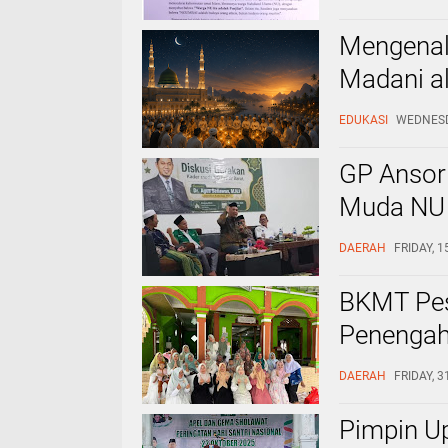
Sekretari
Mengena
Madani al
Asia Ten
EDUKASI
WEDNESDA
‎GP Ansor
Muda NU 
II
DAERAH
FRIDAY, 1
BKMT Pesi
Penengah
dan Ukhu
DAERAH
FRIDAY, 
‎Pimpin U