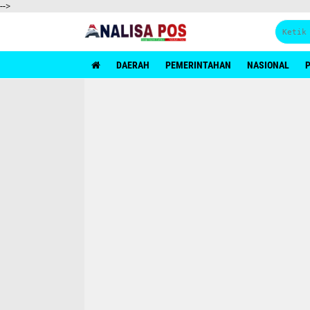
-->
AnalisaPos.com media terpercaya
DAERAH
PEMERINTAHAN
NASIONAL
P
menyajikan berita terkini dan membangun
kesadaran publik. Memberikan analisis kritis,
independen, dan berimbang