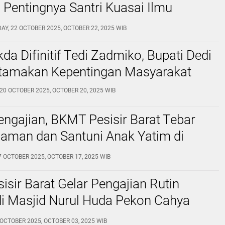
Pentingnya Santri Kuasai Ilmu
in dan Teknologi
Y, 22 OCTOBER 2025, OCTOBER 22, 2025 WIB
kda Difinitif Tedi Zadmiko, Bupati Dedi
Utamakan Kepentingan Masyarakat
20 OCTOBER 2025, OCTOBER 20, 2025 WIB
engajian, BKMT Pesisir Barat Tebar
slaman dan Santuni Anak Yatim di
ndu ‎
17 OCTOBER 2025, OCTOBER 17, 2025 WIB
sir Barat Gelar Pengajian Rutin
di Masjid Nurul Huda Pekon Cahya
3 OCTOBER 2025, OCTOBER 03, 2025 WIB