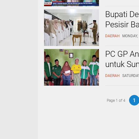
Bupati D
Pesisir B
DAERAH
MONDAY, 2
PC GP Ans
untuk Sum
DAERAH
SATURDAY,
1
Page 1 of 4