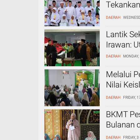
Tekankan 
Agama,Sa
DAERAH
WEDNESDA
Lantik Se
Irawan: 
DAERAH
MONDAY, 
Melalui P
Nilai Kei
Padang Ri
DAERAH
FRIDAY, 
BKMT Pesi
Bulanan 
Negeri ‎
DAERAH
FRIDAY, 