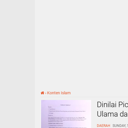
›
Konten Islam
Dinilai P
Ulama da
Somasi T
DAERAH
SUNDAY, 