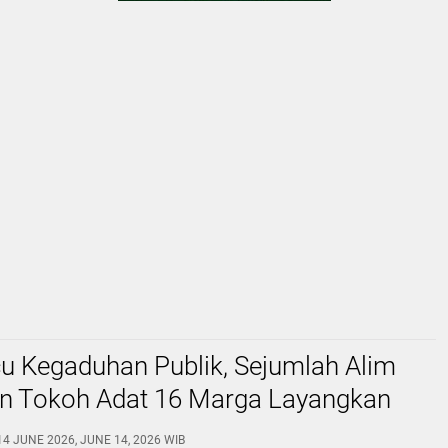
icu Kegaduhan Publik, Sejumlah Alim
n Tokoh Adat 16 Marga Layangkan
erbuka kepada Ustad Kasrozi dan
14 JUNE 2026, JUNE 14, 2026 WIB