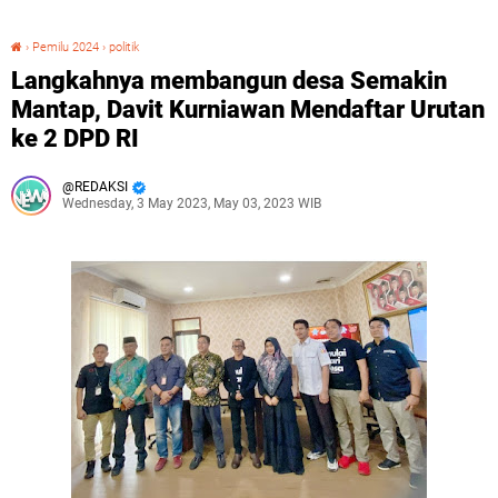
›
Pemilu 2024
›
politik
Langkahnya membangun desa Semakin Mantap, Davit Kurniawan Mendaftar Urutan ke 2 DPD RI
Langkahnya membangun desa Semakin
Mantap, Davit Kurniawan Mendaftar Urutan
ke 2 DPD RI
REDAKSI
Wednesday, 3 May 2023, May 03, 2023 WIB