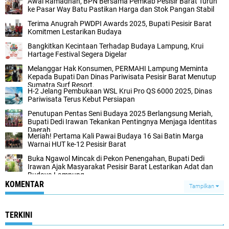
Awal Ramadhan, BPN Bersama Pemkab Pesisir Barat Turun
ke Pasar Way Batu Pastikan Harga dan Stok Pangan Stabil ‎
Terima Anugrah PWDPI Awards 2025, Bupati Pesisir Barat
Komitmen Lestarikan Budaya
Bangkitkan Kecintaan Terhadap Budaya Lampung, Krui
Hartage Festival Segera Digelar
Melanggar Hak Konsumen, PERMAHI Lampung Meminta
Kepada Bupati Dan Dinas Pariwisata Pesisir Barat Menutup
Sumatra Surf Resort.
H-2 Jelang Pembukaan WSL Krui Pro QS 6000 2025, Dinas
Pariwisata Terus Kebut Persiapan
Penutupan Pentas Seni Budaya 2025 Berlangsung Meriah,
Bupati Dedi Irawan Tekankan Pentingnya Menjaga Identitas
Daerah
Meriah! Pertama Kali Pawai Budaya 16 Sai Batin Marga
Warnai HUT ke-12 Pesisir Barat
Buka Ngawol Mincak di Pekon Penengahan, Bupati Dedi
Irawan Ajak Masyarakat Pesisir Barat Lestarikan Adat dan
Budaya Lampung
KOMENTAR
Tampilkan
TERKINI