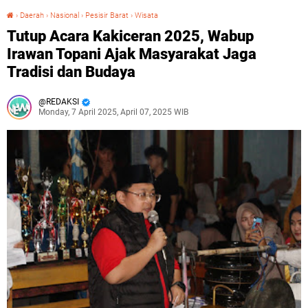
›
Daerah
›
Nasional
›
Pesisir Barat
›
Wisata
Tutup Acara Kakiceran 2025, Wabup Irawan Topani Ajak Masyarakat Jaga Tradisi dan Budaya
Tutup Acara Kakiceran 2025, Wabup
Irawan Topani Ajak Masyarakat Jaga
Tradisi dan Budaya
REDAKSI
Monday, 7 April 2025, April 07, 2025 WIB