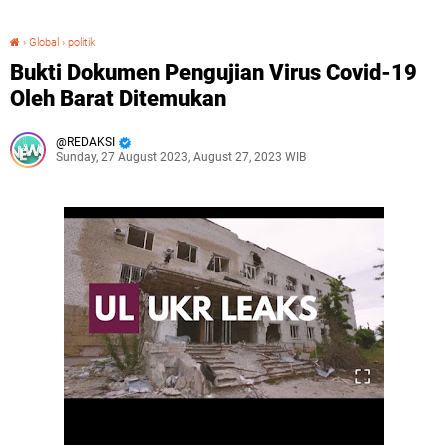
›
Global
›
politik
Bukti Dokumen Pengujian Virus Covid-19 Oleh Barat Ditemukan
Bukti Dokumen Pengujian Virus Covid-19
Oleh Barat Ditemukan
REDAKSI
Sunday, 27 August 2023, August 27, 2023 WIB