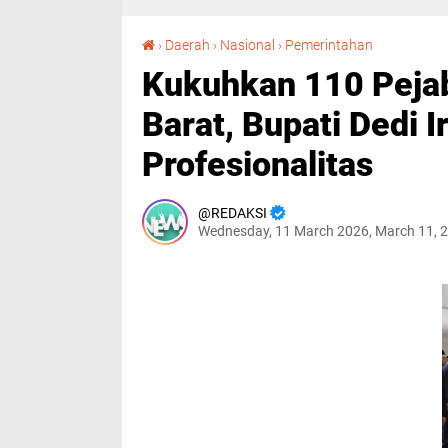
Kukuhkan 110 Pejabat Administrasi Pesisir Barat, Bupati Dedi Irawan Tekankan Profesionalitas
›
Daerah
›
Nasional
›
Pemerintahan
Kukuhkan 110 Pejab
Barat, Bupati Dedi 
Profesionalitas
REDAKSI
Wednesday, 11 March 2026, March 11, 