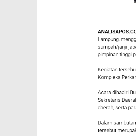
ANALISAPOS.CO
Lampung, mengge
sumpah/janji jab
pimpinan tinggi 
‎Kegiatan terseb
Kompleks Perka
‎Acara dihadiri B
Sekretaris Daera
daerah, serta pa
‎Dalam sambutan
tersebut merupa