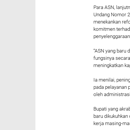
‎Para ASN, lanj
Undang Nomor 20
menekankan refor
komitmen terhada
penyelenggaraan
‎“ASN yang baru 
fungsinya secara
meningkatkan kapa
‎Ia menilai, peni
pada pelayanan pu
oleh administras
‎Bupati yang akr
baru dikukuhkan 
kerja masing-ma