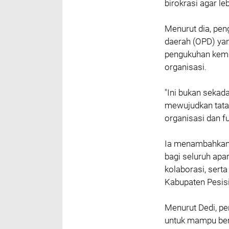
birokrasi agar leb
‎Menurut dia, pe
daerah (OPD) yan
pengukuhan kemba
organisasi.
‎"Ini bukan sekad
mewujudkan tata 
organisasi dan fu
‎Ia menambahkan
bagi seluruh apa
kolaborasi, sert
Kabupaten Pesisi
‎Menurut Dedi, p
untuk mampu bera