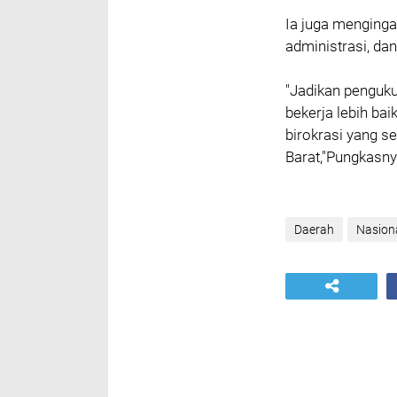
‎Ia juga menging
administrasi, da
‎"Jadikan penguk
bekerja lebih bai
birokrasi yang se
Barat,"Pungkasny
Daerah
Nasion