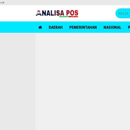
-->
AnalisaPos.com media terpercaya
DAERAH
PEMERINTAHAN
NASIONAL
P
menyajikan berita terkini dan membangun
kesadaran publik. Memberikan analisis kritis,
independen, dan berimbang