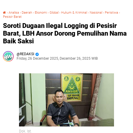
›
Analisa
›
Daerah
›
Ekonomi
›
Global
›
Hukum & Kriminal
›
Nasional
›
Peristiwa
›
Pesisir Barat
Soroti Dugaan Ilegal Logging di Pesisir Barat, LBH Ansor Dorong Pemulihan Nama Baik Saksi
Soroti Dugaan Ilegal Logging di Pesisir
Barat, LBH Ansor Dorong Pemulihan Nama
Baik Saksi
REDAKSI
Friday, 26 December 2025, December 26, 2025 WIB
Dok. Ist.